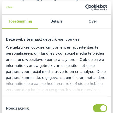
Lokaliseren en verhelpen van kabelfouten in hoog-
en laagspanningsverbindingen
Beproeven van mantels en lokaliseren en
Toestemming
Details
Over
verhelpen van mantelfouten in
hoogspanningsverbindingen
Deze website maakt gebruik van cookies
We gebruiken cookies om content en advertenties te
personaliseren, om functies voor social media te bieden
Voltens denkt met u mee
en om ons websiteverkeer te analyseren. Ook delen we
informatie over uw gebruik van onze site met onze
Dus wilt u 100% ontzorgd worden en geen risico
partners voor social media, adverteren en analyse. Deze
lopen? Dan staan wij van Voltens voor u klaar!
partners kunnen deze gegevens combineren met andere
informatie die u aan ze heeft verstrekt of die ze hebben
Download onze
kabelmeetwagen leaflet
voor alle
verzameld op basis van uw gebruik van hun services.
informatie of neem vrijblijvend contact met ons op.
Wij denken met u mee!
Toestemmingsselectie
Noodzakelijk