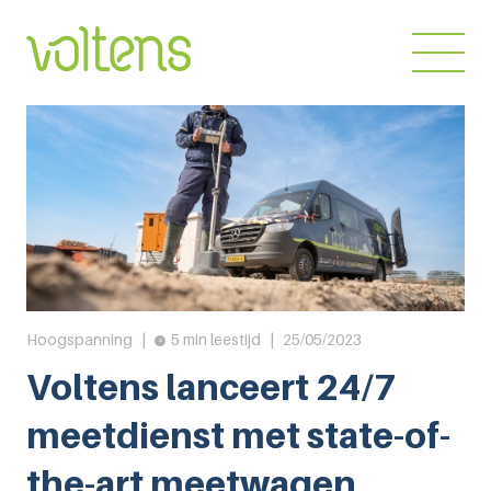
Home
Over ons
Diensten
Markten
Projecten
Hoogspanning
5 min leestijd
25/05/2023
Voltens lanceert 24/7
Werken bij
meetdienst met state-of-
Blog
the-art meetwagen
Contact