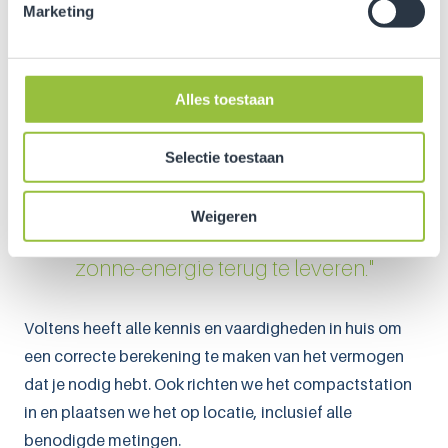
Marketing
kun je op termijn je duurzame investering
terugverdienen. In het
compactstation
of op een
andere plaats kun je een meetpunt maken dat alles
Alles toestaan
bijhoudt. Op basis van die metingen en de afgesproken
prijs vindt dan een afrekening plaats.
Selectie toestaan
"Het is zelfs mogelijk om én eigen verbruik
Weigeren
af te nemen via het compactstation én
zonne-energie terug te leveren."
Voltens heeft alle kennis en vaardigheden in huis om
een correcte berekening te maken van het vermogen
dat je nodig hebt. Ook richten we het compactstation
in en plaatsen we het op locatie, inclusief alle
benodigde metingen.