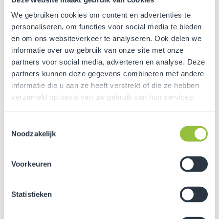
– Om hoeveel zonnepanelen gaat het?
We gebruiken cookies om content en advertenties te
– Hoe liggen de zonnepanelen? Oost-west of pal op
personaliseren, om functies voor social media te bieden
het zuiden?
en om ons websiteverkeer te analyseren. Ook delen we
– Welke omvormers worden er gebruikt?
informatie over uw gebruik van onze site met onze
partners voor social media, adverteren en analyse. Deze
– Hoeveel eigen verbruik wordt er afgenomen?
partners kunnen deze gegevens combineren met andere
informatie die u aan ze heeft verstrekt of die ze hebben
verzameld op basis van uw gebruik van hun services.
Meer weten over dit onderwerp?
Download gratis leaflet
Toestemmingsselectie
Noodzakelijk
Download leaflet
Voorkeuren
Inzicht in je energie
Statistieken
Het is natuurlijk handig om te weten hoeveel energie je
terug levert op het net, want daar krijg je geld voor. Zo