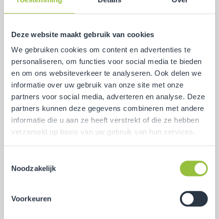
Compactstation
Deze website maakt gebruik van cookies
Betreedbaar station
We gebruiken cookies om content en advertenties te
personaliseren, om functies voor social media te bieden
Inpandig station
en om ons websiteverkeer te analyseren. Ook delen we
informatie over uw gebruik van onze site met onze
Middenspanningsnet
partners voor social media, adverteren en analyse. Deze
Solarpark
partners kunnen deze gegevens combineren met andere
informatie die u aan ze heeft verstrekt of die ze hebben
Windmolenpark
verzameld op basis van uw gebruik van hun services.
Alles-in-één
Toestemmingsselectie
Verhuur middenspanningsinstallatie
Noodzakelijk
Onderhoud, beheer en IV-schap
Voorkeuren
Laadpalen voor elektrische voertuigen