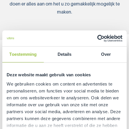
doen er alles aan om het u zo gemakkelijk mogelijk te
maken.
De totaalleverancier en installateur van
Toestemming
Details
Over
transformatorstations
Ervaren technici en technisch adviseurs hebben hun
Deze website maakt gebruik van cookies
krachten gebundeld in Voltens. Gedreven door
We gebruiken cookies om content en advertenties te
eenvoud en transparantie zetten wij de klant op
personaliseren, om functies voor social media te bieden
nummer één. We zijn namelijk overtuigd dat aansluiten
en om ons websiteverkeer te analyseren. Ook delen we
informatie over uw gebruik van onze site met onze
slimmer kan. Allesomvattend advies, maatwerk,
partners voor social media, adverteren en analyse. Deze
verregaande service: zo wordt uw project vakkundig
partners kunnen deze gegevens combineren met andere
gekoppeld aan het net.
informatie die u aan ze heeft verstrekt of die ze hebben