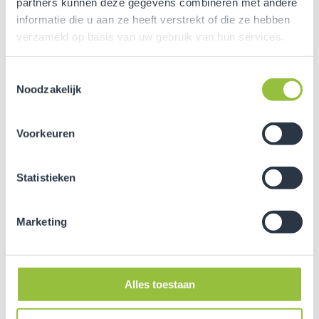
partners kunnen deze gegevens combineren met andere
middenspanningsinstallaties kunnen bijdragen aan
informatie die u aan ze heeft verstrekt of die ze hebben
betrouwbare en duurzame energievoorzieningen.
verzameld op basis van uw gebruik van hun services.
Meer weten over de mogelijkheden van een inpandig
Toestemmingsselectie
transformatorstation of middenspanningsinstallatie?
Noodzakelijk
Neem
contact
op met Voltens.
Voorkeuren
Statistieken
Marketing
Alles toestaan