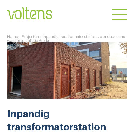
Home
»
Projecten
»
Inpandig transformatorstation voor duurzame
Home
warmte-installatie Breda
Over ons
Diensten
Markten
Projecten
Werken bij
Inpandig
Blog
transformatorstation
Contact