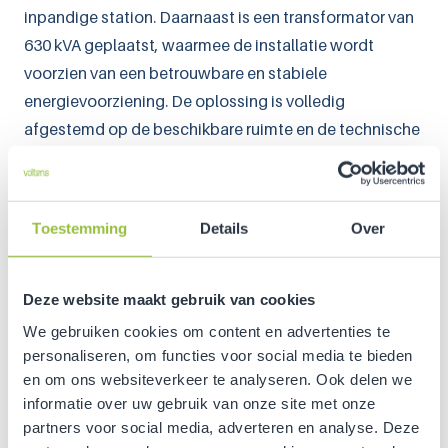
inpandige station. Daarnaast is een transformator van
630 kVA geplaatst, waarmee de installatie wordt
voorzien van een betrouwbare en stabiele
energievoorziening. De oplossing is volledig
afgestemd op de beschikbare ruimte en de technische
eisen van de locatie aan de Backer en Ruebweg in
Breda.
Door de integratie van de transformatorruimte binnen
Toestemming
Details
Over
het deels bestaande gebouw en nieuwbouw ontstaat
een compacte en efficiënte oplossing voor de
Deze website maakt gebruik van cookies
energievoorziening van de warmte-installatie. Hiermee
We gebruiken cookies om content en advertenties te
draagt het project bij aan duurzame warmteopwekking
personaliseren, om functies voor social media te bieden
en een toekomstbestendige energie-infrastructuur.
en om ons websiteverkeer te analyseren. Ook delen we
informatie over uw gebruik van onze site met onze
Met dit project laat Voltens zien hoe
partners voor social media, adverteren en analyse. Deze
maatwerkoplossingen binnen inpandige